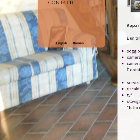
CONTATTI
Appar
È un tr
English
Italiano
soggio
camera
camera
È dotat
servizi
riscal
tv*
stovigl
*tutto