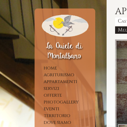
AP
Cas
Me
HOME
AGRITURISMO
APPARTAMENTI
SERVIZI
OFFERTE
PHOTOGALLERY
EVENTI
TERRITORIO
DOVE SIAMO