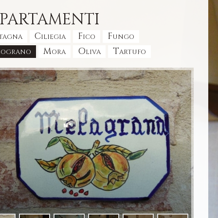
PARTAMENTI
tagna
Ciliegia
Fico
Fungo
lograno
Mora
Oliva
Tartufo